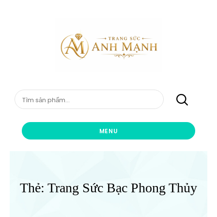
Skip
content
to
content
Chuyên trang sức vàng bạc cao cấp
TRANG SỨC ANH MẠNH
Tìm
kiếm:
MENU
Thẻ:
Trang Sức Bạc Phong Thủy