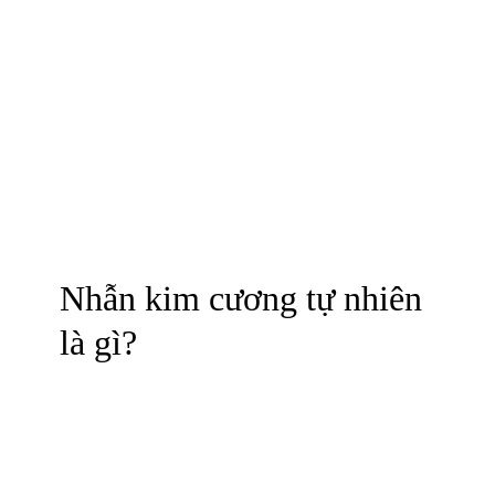
9
TH7
XU HƯỚNG TRANG SỨC
Nhẫn kim cương tự nhiên
là gì?