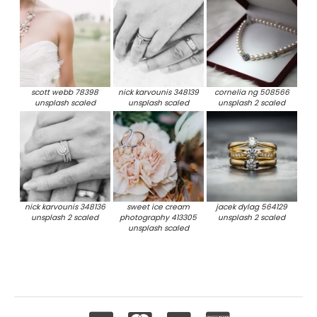
scott webb 78398
nick karvounis 348139
cornelia ng 508566
unsplash scaled
unsplash scaled
unsplash 2 scaled
nick karvounis 348136
sweet ice cream
jacek dylag 564129
unsplash 2 scaled
photography 413305
unsplash 2 scaled
unsplash scaled