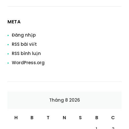
META
Đăng nhập
RSS bài viết
RSS bình luận
WordPress.org
Tháng 8 2026
H
B
T
N
S
B
C
1
2