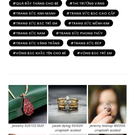
QUÀ ĐẦY THÁNG CHO BÉ
THỊ TRƯỜNG VÀNG
TRANG SỨC ANH MẠNH
TRANG SỨC BẠC CAO CẤP
TRANG SỨC BẠC TRẺ EM
TRANG SỨC MỆNH KIM
TRANG SỨC NAM
TRANG SỨC PHONG THỦY
TRANG SỨC VÀNG TRẮNG
TRANG SỨC ĐẸP
VÒNG BẠC KHẮC TÊN CHO BÉ
VÒNG BẠC TRẺ EM
jewelry 625723 1920
jacek dylag 564129
jeremy bishop 186006
unsplash scaled
unsplash scaled