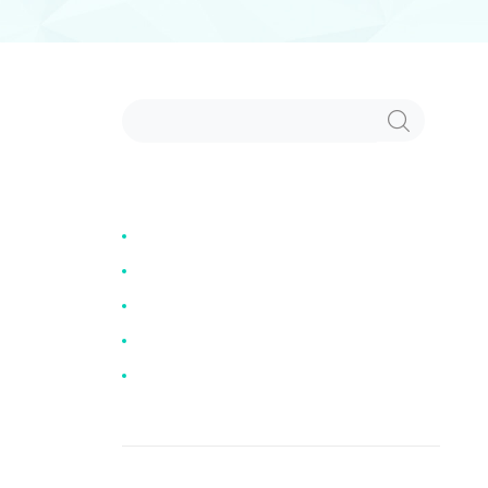
Search
SEARCH
for:
BÀI VIẾT MỚI
Dây chuyền mặt rắn phù hợp với ai?
Dây chuyền mặt mèo phù hợp với
ai?
Nhẫn người yêu tặng đeo ngón nào
Dây chuyền mặt hoa sen phù hợp
với ai?
Ngũ điếu có ý nghĩa gì