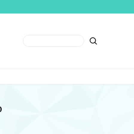
Tìm
kiếm:
m
Blog
p
h đá CZ
.